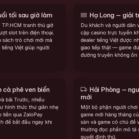
ổi tối sau giờ làm
Hạ Long — giải tr
m TP.HCM tranh thủ giờ
Du khách và người dân 
ợt slot trên điện thoại.
cập casino trực tuyến khi
 sách trò chơi mới mà
dealer tiếng Việt được n
 tiếng Việt giúp người
giao tiếp thật — game đư
đường truyền không ổn 
n cà phê ven biển
Hải Phòng — ngư
mới
và bãi Trước, nhiều
hư hình thức thư giãn nhẹ
Một bộ phận người chơi 
p tiền qua ZaloPay
game mới hàng tháng của
h để bắt đầu ngay khi
sản và game có chủ đề 
thường đọc phần mô tả 
quyết định thử.