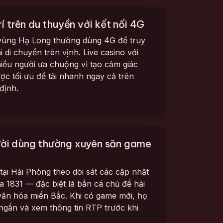
í trên du thuyền với kết nối 4G
vùng Hạ Long thường dùng 4G để truy
 di chuyển trên vịnh. Live casino với
hiều người ưa chuộng vì tạo cảm giác
ợc tối ưu để tải nhanh ngay cả trên
định.
ời dùng thường xuyên săn game
tại Hải Phòng theo dõi sát các cập nhật
 1831 — đặc biệt là bắn cá chủ đề hải
văn hóa miền Bắc. Khi có game mới, họ
ngắn và xem thông tin RTP trước khi