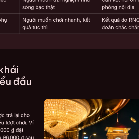
sòng bạc thật
phòng nội địa
phụ
Người muốn chơi nhanh, kết
Kết quả do RNG
quả tức thì
đoán chắc chắ
khái
iểu đầu
c trả lại cho
u lượt chơi. Ví
.000 ₫ đặt
ng 96.000 ₫ sau