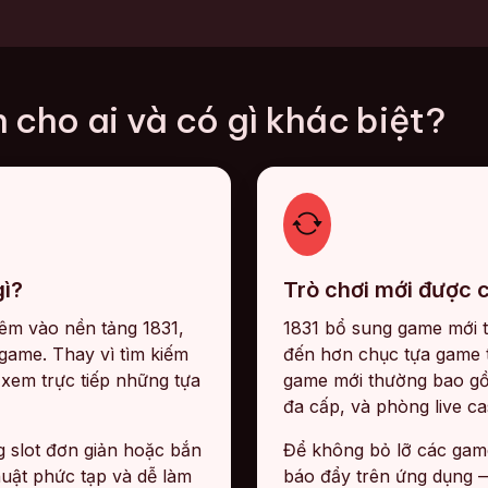
 cho ai và có gì khác biệt?
gì?
Trò chơi mới được 
hêm vào nền tảng 1831,
1831 bổ sung game mới t
 game. Thay vì tìm kiếm
đến hơn chục tựa game t
 xem trực tiếp những tựa
game mới thường bao gồm
đa cấp, và phòng live c
g slot đơn giản hoặc bắn
Để không bỏ lỡ các game
huật phức tạp và dễ làm
báo đẩy trên ứng dụng —