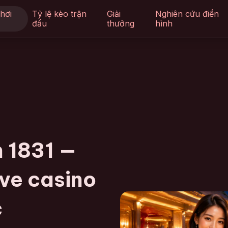
hơi
Tỷ lệ kèo trận
Giải
Nghiên cứu điển
đấu
thưởng
hình
n 1831 —
ive casino
c