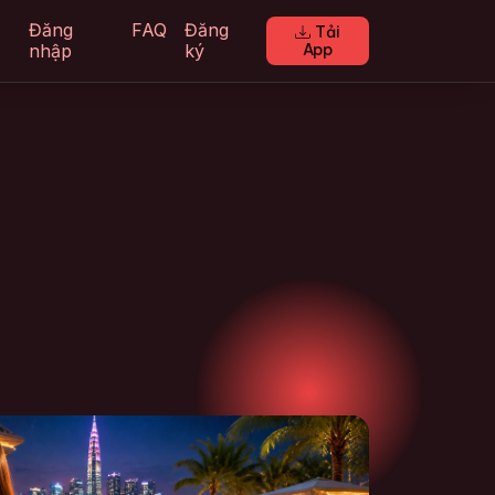
Đăng
FAQ
Đăng
Tải
nhập
ký
App